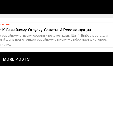
и туризм
а К Семейному Отпуску: Советы И Рекомендации
 семейному отпуску: советы и рекомендации Шаг 1: Выбор места для
ый шаг в подготовке к семейному отпуску — выбор места, которое...
07.2024
MORE POSTS