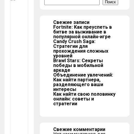
те
Поиск
ш
ес
тв
ия
и
Свежие записи
ту
ри
Fortnite: Как преуспеть в
зм
битве за выживание в
П
популярной онлайн-игре
Candy Crush Saga:
О
Стратегии для
Д
прохождения сложных
Г
уровней
О
Brawl Stars: Секреты
Т
победы в мобильной
О
аркаде
В
Объединение увлечений:
К
Как найти партнера,
разделяющего ваши
А
интересы
К
Как найти свою половинку
С
онлайн: советы и
Е
стратегии
М
Е
Й
Н
О
Свежие комментарии
М