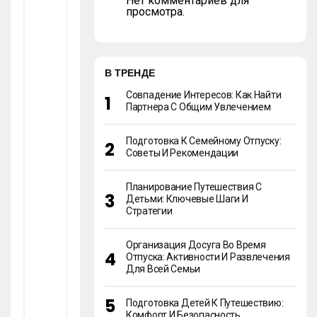
Нет комментариев для
У
просмотра.
О
Т
П
У
В ТРЕНДЕ
С
К
Совпадение Интересов: Как Найти
У:
Партнера С Общим Увлечением
С
О
В
Подготовка К Семейному Отпуску:
Е
Советы И Рекомендации
Т
Ы
Планирование Путешествия С
И
Детьми: Ключевые Шаги И
Р
Стратегии
Е
К
О
Организация Досуга Во Время
М
Отпуска: Активности И Развлечения
Е
Для Всей Семьи
Н
Д
А
Подготовка Детей К Путешествию:
Комфорт И Безопасность
Ц